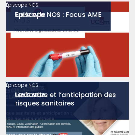
Épiscope NOS
Episcope NOS : Focus AME
Lire la suite
Épiscope NOS
Le Covars et l’anticipation des
Lire la suite
risques sanitaires