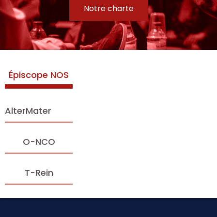
Notre charte
Épiscope NOS
AlterMater
O-NCO
T-Rein