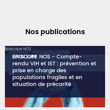
Nos publications
Épiscope NOS
EPISCOPE NOS - Compte-
Lire la suite
rendu VIH et IST : prévention et
prise en charge des
populations fragiles et en
situation de précarité