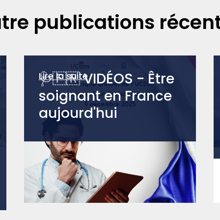
tre publications récen
🩺🇫🇷 VIDÉOS - Être
Lire la suite
soignant en France
aujourd'hui