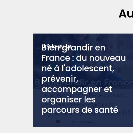
Au
Bien grandir en
Lire la suite
France : du nouveau
né à l'adolescent,
prévenir,
accompagner et
organiser les
parcours de santé