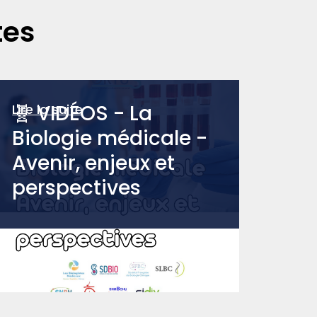
tes
🧬 VIDÉOS - La
Lire la suite
Biologie médicale -
Avenir, enjeux et
perspectives