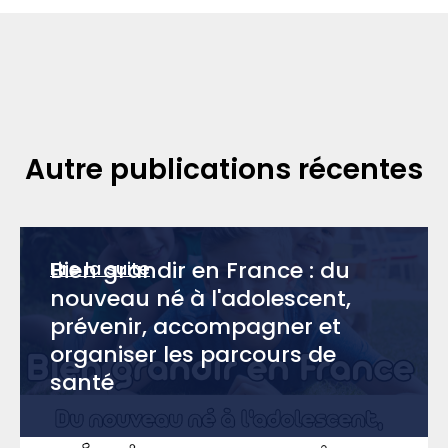
Autre publications récentes
Bien grandir en France : du
Lire la suite
nouveau né à l'adolescent,
prévenir, accompagner et
organiser les parcours de
santé