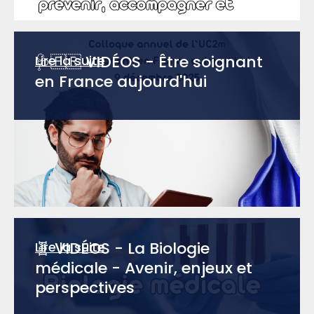
🩺🇫🇷 VIDÉOS - Être soignant
Lire la suite
en France aujourd'hui
🧬 VIDÉOS - La Biologie
Lire la suite
médicale - Avenir, enjeux et
perspectives