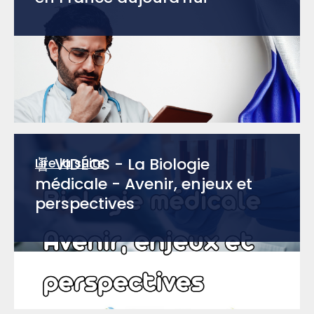
🧬 VIDÉOS - La Biologie
Lire la suite
médicale - Avenir, enjeux et
perspectives