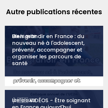
Autre publications récentes
Bien grandir en France : du
Lire la suite
nouveau né à l'adolescent,
prévenir, accompagner et
organiser les parcours de
santé
🩺🇫🇷 VIDÉOS - Être soignant
Lire la suite
en France aujourd'hui